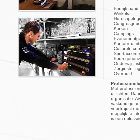
- Bedrijfspand
- Winkels
- Horecageleg
- Congresgeb
- Kerken
- Campings
- Evenementg
- Kantoorruimt
- Culturele cen
- Sportaccomm
- Beursgebou
- Onderwijsins
- Zorginstellin
- Overheid
Professionele
Met professione
uitlichten. Da
organisatie. AV
vakkundige aud
voortraject me
mogelijk te int
is een oplossi