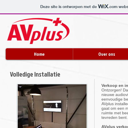
Deze site is ontworpen met de
.com
websi
Home
Over ons
Volledige Installatie
Verkoop en ins
Ontzorgen! Dat
nieuwe audiovi
eenvoudige be
AVplus installe
gaat om een mo
ruimte met beel
tevreden bent.
AVplus verkoo